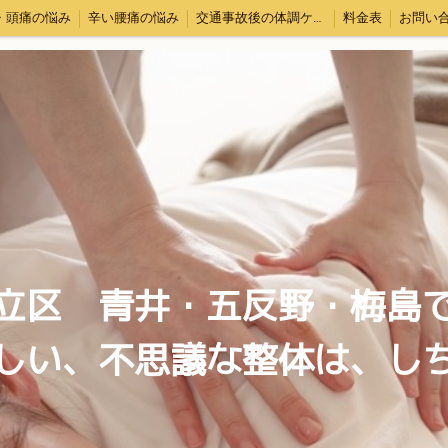
・頭痛の悩み
辛い腰痛の悩み
交通事故後の体調ケア・むちうち対応
料金表
お問い
立区 青井・五反野・梅島
しい、不思議な整体は、し