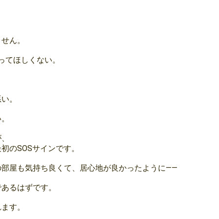
。
ません。
ってほしくない。
悪い。
い。
が、
初のSOSサインです。
の部屋も気持ち良くて、居心地が良かったように——
であるはずです。
れます。