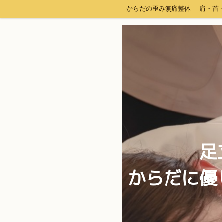
からだの歪み無痛整体
肩・首
足
からだに優