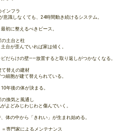
のインフラ
が意識しなくても、24時間動き続けるシステム。
、最初に整えるべきピース。
家の土台と柱
、土台が歪んでいれば家は傾く。
カビだらけの壁——放置すると取り返しがつかなくなる。
建て替えの建材
ずつ細胞が建て替えられている。
10年後の体が決まる。
家の換気と風通し
気がよどみじわじわと傷んでいく。
で、体の中から「きれい」が生まれ始める。
）＝専門家によるメンテナンス