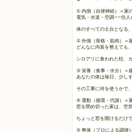
① 内側（自律神経）＝家
電気・水道・空調——住人
体のすべての土台となる
② 外側（骨格・筋肉）＝
どんなに内装を整えても
シロアリに食われた柱、
③ 栄養（食事・水分）＝
あなたの体は毎日、少し
その工事に何を使うかで、
④ 運動（循環・代謝）＝
窓を閉め切った家は、空
ちょっと窓を開けるだけ
⑤ 整体（プロによる調律