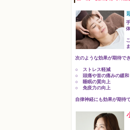
次のような効果が期待で
○ ストレス軽減
○ 頭痛や首の痛みの緩和
○ 睡眠の質向上
○ 免疫力の向上
自律神経にも効果が期待