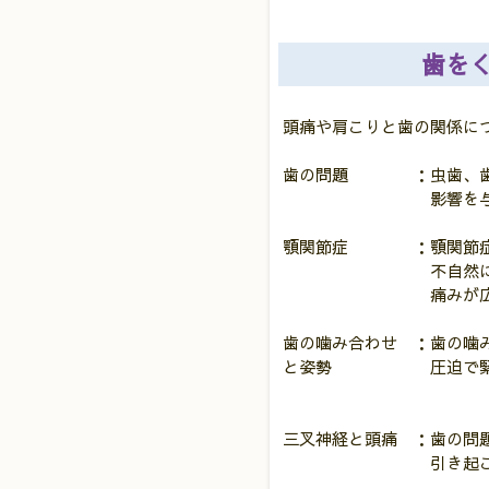
歯を
頭痛や肩こりと歯の関係に
歯の問題 ：虫歯、歯根
影響を与え力だ入り
顎関節症 ：顎関節症（T
不自然になることで顎
痛みが広がり、頭
歯の噛み合わせ ：歯の噛
と姿勢 圧迫で緊張型
三叉神経と頭痛 ：歯の問
引き起こし