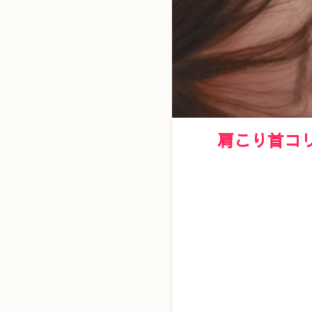
肩こり首コ