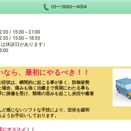
03ー3880ー4004
0 / 15:00～21:00
 15:00～18:30
日があります）
00
いなら、最初にやるべき！！
の症状は、瞬間的に起こる事が多く、防御姿勢
た場合、痛みも強く治癒まで長期にわたる事も
帯に損傷を受け、頸椎の歪みを起こし炎症や癒着
んど感じないソフトな手技により、症状を緩和
るようお手伝いしております。
状にオススメ！！