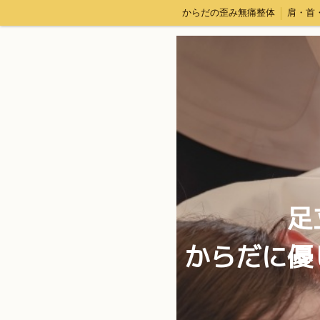
からだの歪み無痛整体
肩・首
足
からだに優