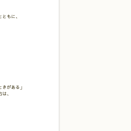
とともに、
、
ときがある」
方は、