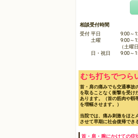
相談受付時間
受付 平日 9:00～12:3
土曜 9:00～12:30 /
（土曜日は休診
日・祝日 9:00～15:
むち打ちでつら
首・肩の痛みでも交通事故
を取ることなく衝撃を受け
あります。（首の筋肉や靱
を増幅させます。）
当院では、痛み刺激をほと
させて早期に社会復帰でき
首・肩・腕にかけての症