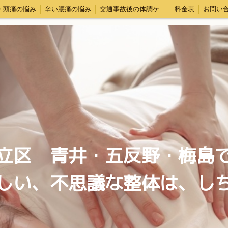
・頭痛の悩み
辛い腰痛の悩み
交通事故後の体調ケア・むちうち対応
料金表
お問い
立区 青井・五反野・梅島
しい、不思議な整体は、し