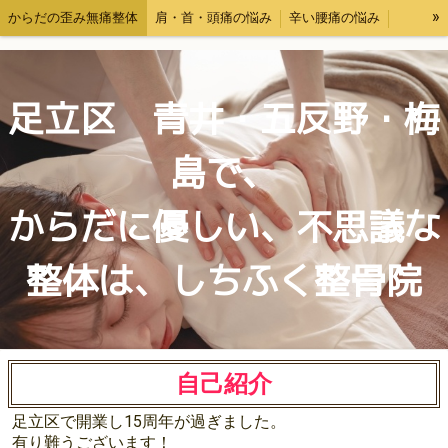
»
からだの歪み無痛整体
肩・首・頭痛の悩み
辛い腰痛の悩み
交通事故後の体調ケア・むちうち対応
料金表
お問い合わせ
自己紹介
ブログ
足立区 青井・五反野・梅
島で、
からだに優しい、不思議な
整体は、しちふく整骨院
自己紹介
足立区で開業し15周年が過ぎました。
有り難うございます！