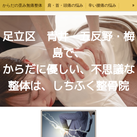
»
からだの歪み無痛整体
肩・首・頭痛の悩み
辛い腰痛の悩み
交通事故後の体調ケア・むちうち対応
料金表
お問い合わせ
自己紹介
ブログ
足立区 青井・五反野・梅
島で、
からだに優しい、不思議な
整体は、しちふく整骨院