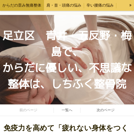
»
からだの歪み無痛整体
肩・首・頭痛の悩み
辛い腰痛の悩み
交通事故後の体調ケア・むちうち対応
料金表
お問い合わせ
自己紹介
ブログ
足立区 青井・五反野・梅
島で、
からだに優しい、不思議な
整体は、しちふく整骨院
前のページ
一覧へ
次のページ
免疫力を高めて「疲れない身体をつく