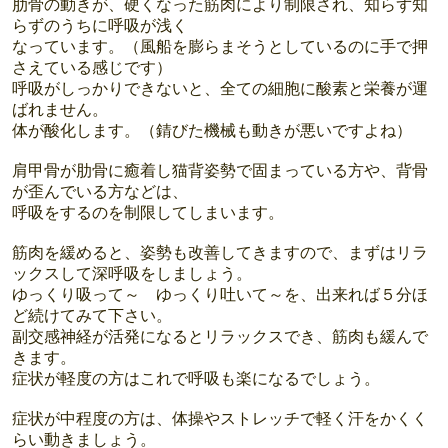
肋骨の動きが、硬くなった筋肉により制限され、知らず知
らずのうちに呼吸が浅く
なっています。（風船を膨らまそうとしているのに手で押
さえている感じです）
呼吸がしっかりできないと、全ての細胞に酸素と栄養が運
ばれません。
体が酸化します。（錆びた機械も動きが悪いですよね）
肩甲骨が肋骨に癒着し猫背姿勢で固まっている方や、背骨
が歪んでいる方などは、
呼吸をするのを制限してしまいます。
筋肉を緩めると、姿勢も改善してきますので、まずはリラ
ックスして深呼吸をしましょう。
ゆっくり吸って～ ゆっくり吐いて～を、出来れば５分ほ
ど続けてみて下さい。
副交感神経が活発になるとリラックスでき、筋肉も緩んで
きます。
症状が軽度の方はこれで呼吸も楽になるでしょう。
症状が中程度の方は、体操やストレッチで軽く汗をかくく
らい動きましょう。