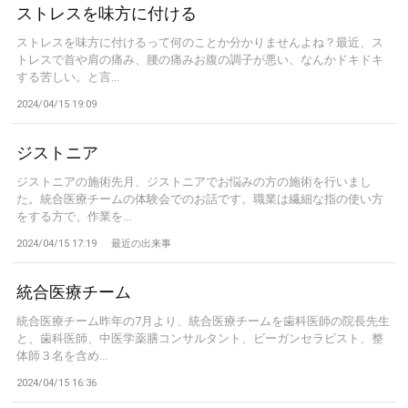
ストレスを味方に付ける
ストレスを味方に付けるって何のことか分かりませんよね？最近、ス
トレスで首や肩の痛み、腰の痛みお腹の調子が悪い、なんかドキドキ
する苦しい。と言...
2024/04/15 19:09
ジストニア
ジストニアの施術先月、ジストニアでお悩みの方の施術を行いまし
た。統合医療チームの体験会でのお話です。職業は繊細な指の使い方
をする方で、作業を...
2024/04/15 17:19
最近の出来事
統合医療チーム
統合医療チーム昨年の7月より、統合医療チームを歯科医師の院長先生
と、歯科医師、中医学薬膳コンサルタント、ビーガンセラピスト、整
体師３名を含め...
2024/04/15 16:36