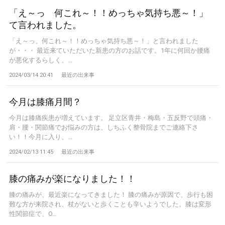
「え～っ 何これ～！！めっちゃ気持ち悪～！」
て言われました。
「え～っ、何これ～！！めっちゃ気持ち悪～！」と言われました
が・・・ 最近来ていただいた新患の方のお話です。1年に何回か腰痛
が悪化するらしく、...
2024/03/14 20:41
最近の出来事
今月は膝痛月間？
今月は膝痛疾患が増えています。 足立区青井・梅島・五反野で頭痛・
肩・腰・関節痛でお悩みの方は、しちふく整骨院までご連絡下さ
い！！今月に入り、...
2024/02/13 11:45
最近の出来事
膝の痛みが楽になりました！！
膝の痛みが、最近楽になってきました！ 膝の痛みが原因で、歩行も困
難な方が来院され、杖がないと歩くことも辛いようでした。膝は変形
性関節症で、O...