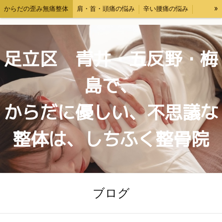
»
からだの歪み無痛整体
肩・首・頭痛の悩み
辛い腰痛の悩み
交通事故後の体調ケア・むちうち対応
料金表
お問い合わせ
自己紹介
ブログ
足立区 青井・五反野・梅
島で、
からだに優しい、不思議な
整体は、しちふく整骨院
ブログ